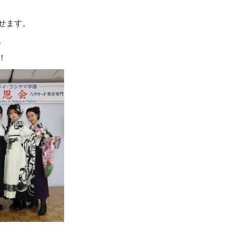
せます。
。
！