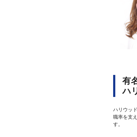
有
ハ
ハリウッド
職率を支
す。