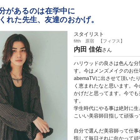
分があるのは在学中に
くれた先生、友達のおかげ。
スタイリスト
fifth 原宿 【フィフス】
内田 佳佑
さん
ハリウッドの良さは色んな分
す。今はメンズメイクのお仕
abemaTVに出させて頂い
く恵まれたなと思います。今
かげだと思ってます。今でも
す。
学生時代にやる事は絶対に生
こいい美容師目指して頑張っ
自分で選んだ美容師って仕事
指して毎日それに向かって頑