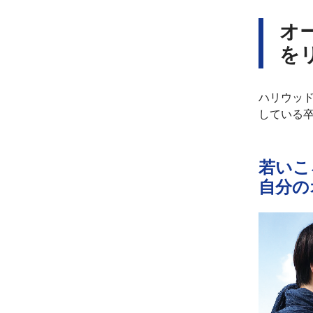
オ
を
ハリウッ
している卒
若いこ
自分の