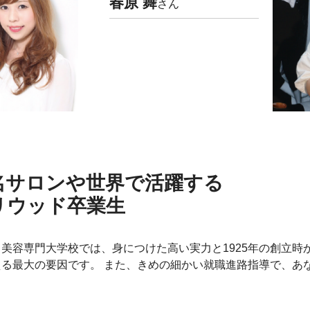
春原 舞
さん
名サロンや世界で活躍する
リウッド卒業生
美容専門大学校では、身につけた高い実力と1925年の創立
える最大の要因です。 また、きめの細かい就職進路指導で、あ