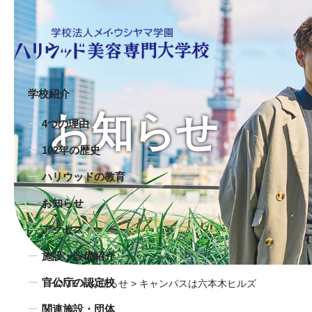
学校紹介
お知らせ
4つの理由
102年の歴史
ハリウッドの教育
お知らせ
アクセス
施設・設備紹介
官公庁の認定校
HOME
>
お知らせ
> キャンパスは六本木ヒルズ
関連施設・団体