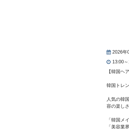
2026年
13:00～
【韓国ヘア
韓国トレ
人気の韓
容の楽し
「韓国メ
「美容業