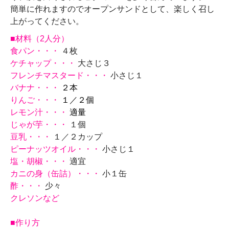
簡単に作れますのでオープンサンドとして、楽しく召し
上がってください。
■材料（2人分）
食パン
・・・
４枚
ケチャップ
・・・
大さじ３
フレンチマスタード
・・・
小さじ１
バナナ
・・・
２本
りんご
・・・
１／２個
レモン汁
・・・
適量
じゃが芋
・・・
１個
豆乳
・・・
１／２カップ
ピーナッツオイル
・・・
小さじ１
塩・胡椒
・・・
適宜
カニの身（缶詰）
・・・
小１缶
酢
・・・
少々
クレソンなど
■作り方