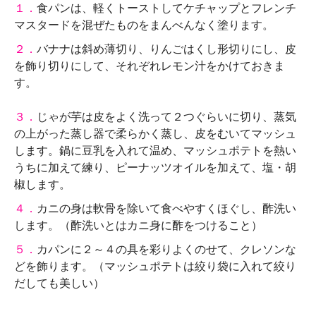
１．
食パンは、軽くトーストしてケチャップとフレンチ
マスタードを混ぜたものをまんべんなく塗ります。
２．
バナナは斜め薄切り、りんごはくし形切りにし、皮
を飾り切りにして、それぞれレモン汁をかけておきま
す。
３．
じゃが芋は皮をよく洗って２つぐらいに切り、蒸気
の上がった蒸し器で柔らかく蒸し、皮をむいてマッシュ
します。鍋に豆乳を入れて温め、マッシュポテトを熱い
うちに加えて練り、ピーナッツオイルを加えて、塩・胡
椒します。
４．
カニの身は軟骨を除いて食べやすくほぐし、酢洗い
します。（酢洗いとはカニ身に酢をつけること）
５．
カパンに２～４の具を彩りよくのせて、クレソンな
どを飾ります。（マッシュポテトは絞り袋に入れて絞り
だしても美しい）