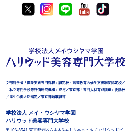
文部科学省「職業実践専門課程」認定校・高等教育の修学支援制度認定校／
「私立専門学校等評価研究機構」授与／東京都「専門人材育成訓練」委託校
／厚生労働大臣指定／東京都知事認可
学校法⼈ メイ・ウシヤマ学園
ハリウッド美容専門大学校
〒106-8541 東京都港区六本⽊6-4-1 六本⽊ヒルズ ハリウッドビ