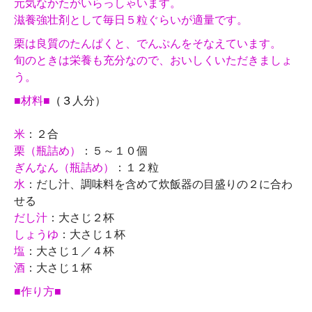
元気なかたがいらっしゃいます。
滋養強壮剤として毎日５粒ぐらいが適量です。
栗は良質のたんぱくと、でんぷんをそなえています。
旬のときは栄養も充分なので、おいしくいただきましょ
う。
■材料■
（３
人分）
米
：２合
栗（瓶詰め）
：５～１０個
ぎんなん（瓶詰め）
：１２粒
水
：だし汁、調味料を含めて炊飯器の目盛りの２に合わ
せる
だし汁
：大さじ２杯
しょうゆ
：大さじ１杯
塩
：大さじ１／４杯
酒
：大さじ１杯
■作り方■