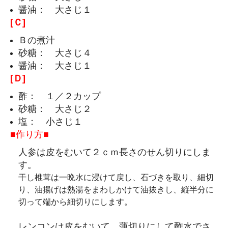
醤油： 大さじ１
[Ｃ]
Ｂの煮汁
砂糖： 大さじ４
醤油： 大さじ１
[Ｄ]
酢： １／２カップ
砂糖： 大さじ２
塩： 小さじ１
■作り方■
人参は皮をむいて２ｃｍ長さのせん切りにしま
す。
干し椎茸は一晩水に浸けて戻し、石づきを取り、細切
り、油揚げは熱湯をまわしかけて油抜きし、縦半分に
切って端から細切りにします。
レンコンは皮をむいて、薄切りにして酢水でさ