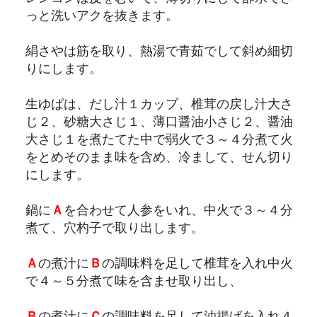
っと洗いアクを抜きます。
絹さやは筋を取り、熱湯で青茹でして斜め細切
りにします。
生ゆばは、だし汁１カップ、椎茸の戻し汁大さ
じ２、砂糖大さじ１、薄口醤油小さじ２、醤油
大さじ１を煮たてた中で弱火で３～４分煮て火
をとめそのまま味を含め、冷まして、せん切り
にします。
鍋に
Ａ
を合わせて人参をいれ、中火で３～４分
煮て、穴杓子で取り出します。
Ａ
の煮汁に
Ｂ
の調味料を足して椎茸を入れ中火
で４～５分煮て味を含ませ取り出し、
Ｂ
の煮汁に
Ｃ
の調味料を足して油揚げを入れ４