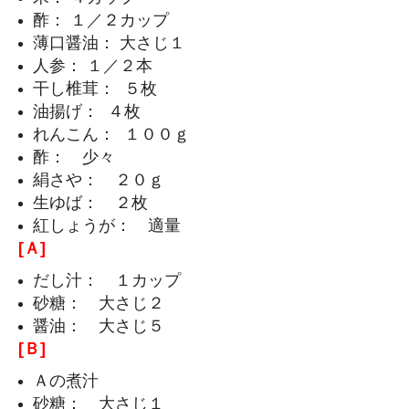
酢： １／２カップ
薄口醤油： 大さじ１
人参： １／２本
干し椎茸： ５枚
油揚げ： ４枚
れんこん： １００ｇ
酢： 少々
絹さや： ２０ｇ
生ゆば： ２枚
紅しょうが： 適量
[Ａ]
だし汁： １カップ
砂糖： 大さじ２
醤油： 大さじ５
[Ｂ]
Ａの煮汁
砂糖： 大さじ１