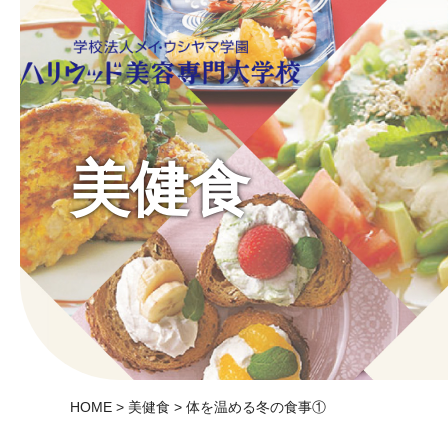
美健食
HOME
>
美健食
> 体を温める冬の食事①