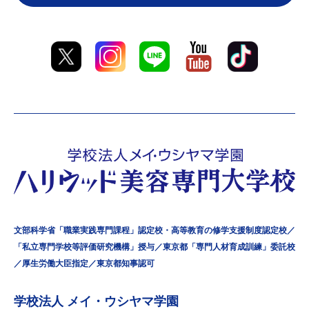
文部科学省「職業実践専門課程」認定校・高等教育の修学支援制度認定校／
「私立専門学校等評価研究機構」授与／東京都「専門人材育成訓練」委託校
／厚生労働大臣指定／東京都知事認可
学校法⼈ メイ・ウシヤマ学園