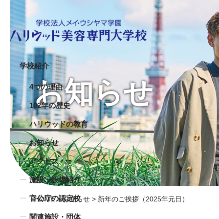
学校紹介
お知らせ
4つの理由
102年の歴史
ハリウッドの教育
お知らせ
アクセス
施設・設備紹介
官公庁の認定校
HOME
>
お知らせ
> 新年のご挨拶（2025年元日）
関連施設・団体