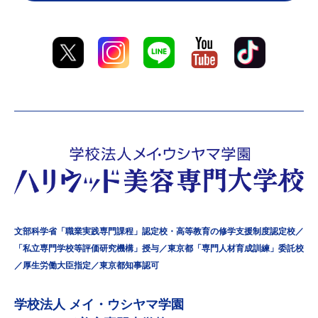
文部科学省「職業実践専門課程」認定校・高等教育の修学支援制度認定校／
「私立専門学校等評価研究機構」授与／東京都「専門人材育成訓練」委託校
／厚生労働大臣指定／東京都知事認可
学校法⼈ メイ・ウシヤマ学園