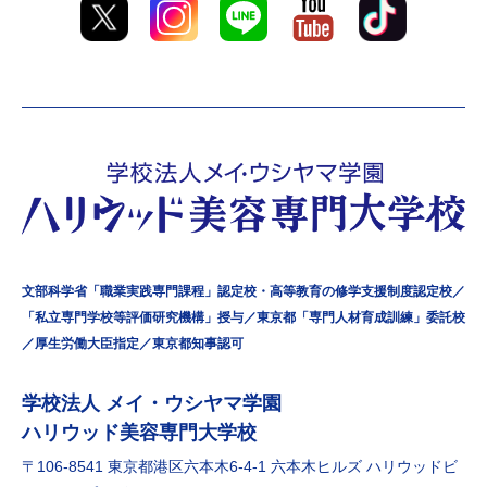
文部科学省「職業実践専門課程」認定校・高等教育の修学支援制度認定校／
「私立専門学校等評価研究機構」授与／東京都「専門人材育成訓練」委託校
／厚生労働大臣指定／東京都知事認可
学校法⼈ メイ・ウシヤマ学園
ハリウッド美容専門大学校
〒106-8541 東京都港区六本⽊6-4-1 六本⽊ヒルズ ハリウッドビ