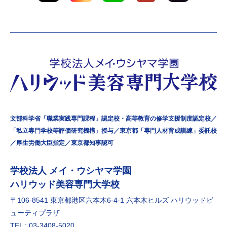
文部科学省「職業実践専門課程」認定校・高等教育の修学支援制度認定校／
「私立専門学校等評価研究機構」授与／東京都「専門人材育成訓練」委託校
／厚生労働大臣指定／東京都知事認可
学校法⼈ メイ・ウシヤマ学園
ハリウッド美容専門大学校
〒106-8541 東京都港区六本⽊6-4-1 六本⽊ヒルズ ハリウッドビ
ューティプラザ
TEL : 03-3408-5020