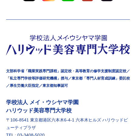
文部科学省「職業実践専門課程」認定校・高等教育の修学支援制度認定校／
「私立専門学校等評価研究機構」授与／東京都「専門人材育成訓練」委託校
／厚生労働大臣指定／東京都知事認可
学校法⼈ メイ・ウシヤマ学園
ハリウッド美容専門大学校
〒106-8541 東京都港区六本⽊6-4-1 六本⽊ヒルズ ハリウッドビ
ューティプラザ
TEL : 03-3408-5020