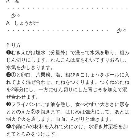
A 塩
・・・・・・・・・・・・・・・・・・・・・・・・・
少々
A しょうが汁
・・・・・・・・・・・・・・・・・・・・・ 少々
作り方
❶むきえびは塩水（分量外）で洗って水気を取り、粗み
じん切りにします。れんこんは皮をむいてすりおろし、
水気を少しきります。
❷①と卵白、片栗粉、塩、粗びきこしょうをボールに入
れてよく混ぜ合わせ、たねをつくります。つくねのたね
を2等分にし、一方にせん切りにした青じそを加えて混
ぜ合わせます。
❸フライパンにごま油を熱し、食べやすい大きさに形を
ととのえた②を焼きます。はじめは強火にして、あとは
弱火で火を通します。両面こんがりと焼きます。
❹小鍋にAの材料を入れて火にかけ、水溶き片栗粉を加
えてとろみをつけます。