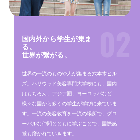
02
03
01
“トレンド発信地”
国内外から学生が集ま
校内外のイベントで技
六本木ヒルズで学ぶ
る。
術を磨く
世界が繋がる。
様々なブランドのショップやカフェ、テレ
ファッション&ビューティショーや校内外
世界の一流のものや人が集まる六本木ヒル
ビ局や美術館、映画館に、街を彩るパブリ
のコンテストに挑戦。ヘア・メイク・ネイ
ズ。ハリウッド美容専門大学校にも、国内
ックアート。毎日通学するだけでも自然と
ル・エステ・カラー等の検定で技術を磨
はもちろん、アジア圏、ヨーロッパなど
センスが磨かれる六本木が学びの舞台で
き、トータルビューティシャンを目指しま
様々な国から多くの学生が学びに来ていま
す。渋谷・恵比寿・銀座・横浜など、オシ
す。達成感を味わい、プロフェッショナル
す。一流の美容教育を一流の場所で、グロ
ャレ感度の高い街にもすぐ足を運べます。
な美容家に。
ーバルな仲間とともに学ぶことで、国際感
覚も磨かれていきます。