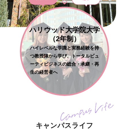
ハリウッド⼤学院⼤学
（2年制）
ハイレベルな学識と実務経験を持
つ教授陣から学び、トータルビュ
ーティビジネスの総合・承継・再
生の経営者へ
キャンパスライフ