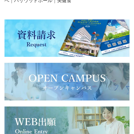
へ
｜
ハリウッドホール
｜
美健食