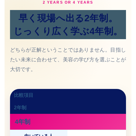
2 YEARS OR 4 YEARS
早く現場へ出る2年制。
じっくり広く学ぶ4年制。
どちらが正解ということではありません。目指し
たい未来に合わせて、美容の学び方を選ぶことが
大切です。
比較項目
2年制
4年制