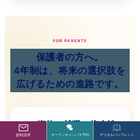
FOR PARENTS
保護者の方へ。
4年制は、将来の選択肢を
広げるための進路です。
資格・就職・将来性
まで見据えた美容の
資料請求
オープンキャンパス予約
デジタルパンフレット