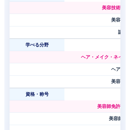
美容技術＋応
美容師資
講義
学べる分野
ヘア・メイク・ネイル
ヘア・美
美容資格
資格・称号
美容師免許＋高
美容師免