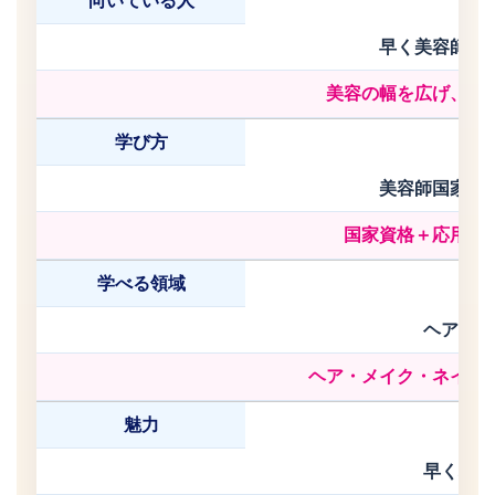
向いている人
早く美容師と
美容の幅を広げ、将
学び方
美容師国家資
国家資格＋応用技
学べる領域
ヘア・美
ヘア・メイク・ネイル
魅力
早く現場